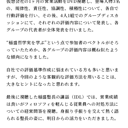
仮想会社の1ヶ月の営業活動をDVD視聴し、登場人物3名
の、規律性、責任性、協調性、積極性について、各自で
行動評価を行い、その後、4人1組でのグループディスカ
ッションにて、それぞれの評価内容について発表し、各
グループの代表者が全体発表を行いました。
“稲盛哲学実を学ぶ”という点で参加者のベクトルがそろ
っていたためか、各グループの評価内容は概ね似たよう
な傾向になりました。
自社での評価基準作成に悩まれている方も多いと思いま
すが、今回のような客観的な評価方法を用いることは、
大きなヒントになったと思われます。
最後に視聴した稲盛塾長の講話（IDL）では、営業成績
は良いがフィロソフィを軽んじる従業員への対処方法に
ついての経営問答を視聴。身振り手振りを交えて熱く語
られる塾長の姿に、明日からの活力をいただきました。