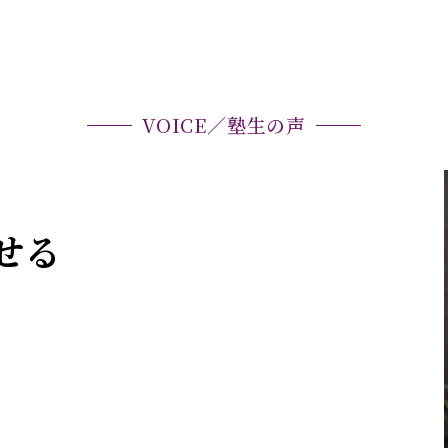
VOICE／塾生の声
せる